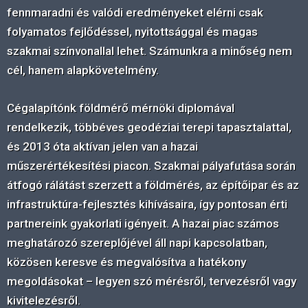
fennmaradni és valódi eredményeket elérni csak
folyamatos fejlődéssel, nyitottsággal és magas
szakmai színvonallal lehet. Számunkra a minőség nem
cél, hanem alapkövetelmény.
Cégalapítónk földmérő mérnöki diplomával
rendelkezik, többéves geodéziai terepi tapasztalattal,
és 2013 óta aktívan jelen van a hazai
műszerértékesítési piacon. Szakmai pályafutása során
átfogó rálátást szerzett a földmérés, az építőipar és az
infrastruktúra-fejlesztés kihívásaira, így pontosan érti
partnereink gyakorlati igényeit. A hazai piac számos
meghatározó szereplőjével áll napi kapcsolatban,
közösen keresve és megvalósítva a hatékony
megoldásokat – legyen szó mérésről, tervezésről vagy
kivitelezésről.