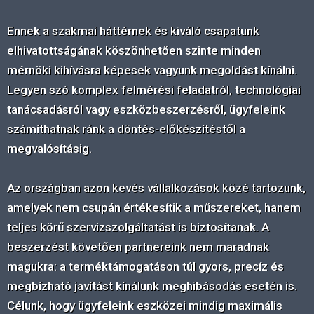
Ennek a szakmai háttérnek és kiváló csapatunk
elhivatottságának köszönhetően szinte minden
mérnöki kihívásra képesek vagyunk megoldást kínálni.
Legyen szó komplex felmérési feladatról, technológiai
tanácsadásról vagy eszközbeszerzésről, ügyfeleink
számíthatnak ránk a döntés-előkészítéstől a
megvalósításig.
Az országban azon kevés vállalkozások közé tartozunk,
amelyek nem csupán értékesítik a műszereket, hanem
teljes körű szervizszolgáltatást is biztosítanak. A
beszerzést követően partnereink nem maradnak
magukra: a terméktámogatáson túl gyors, precíz és
megbízható javítást kínálunk meghibásodás esetén is.
Célunk, hogy ügyfeleink eszközei mindig maximális