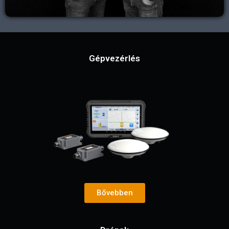
Gépvezérlés
Bővebben