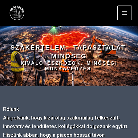
Skip
to
content
SZAKÉRTELEM, TAPASZTALAT,
MINŐSÉG
KIVÁLÓ ESZKÖZÖK, MINŐSÉGI
MUNKAVÉGZÉS.
Rólunk
Alapelvünk, hogy kizárólag szakmailag felkészült,
innovatív és lendületes kollégákkal dolgozunk együtt.
Hiszünk abban, hogy a piacon hosszú távon