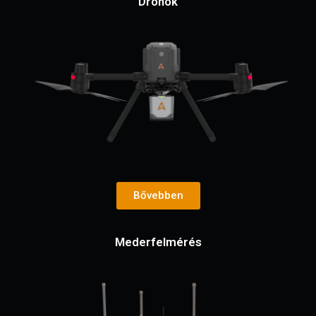
Drónok
Bővebben
Mederfelmérés