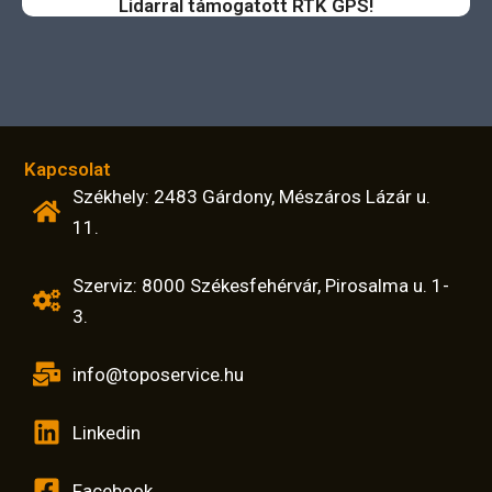
Lidarral támogatott RTK GPS!
Kapcsolat
Székhely: 2483 Gárdony, Mészáros Lázár u.
11.
Szerviz: 8000 Székesfehérvár, Pirosalma u. 1-
3.
info@toposervice.hu
Linkedin
Facebook