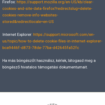
Firefox:
https://support.mozilla.org/en-US/kb/clear-
cookies-and-site-data-firefox?redirectslug=delete-
cookies-remove-info-websites-
stored&redirectlocale=en-US
Internet Explorer:
https://support.microsoft.com/en-
us/topic/how-to-delete-cookie-files-in-internet-explorer-
bca9446f-d873-78de-77ba-d42645fa52fc
Ha más böngészőt használsz, kérlek, látogasd meg a
böngésző hivatalos támogatási dokumentumait.